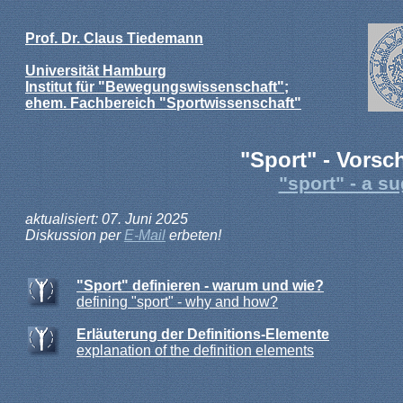
Prof. Dr. Claus Tiedemann
Universität Hamburg
Institut für "Bewegungswissenschaft";
ehem. Fachbereich "Sportwissenschaft"
"Sport" - Vorsch
"sport" - a s
aktualisiert: 07. Juni 2025
Diskussion per
E-Mail
erbeten!
"Sport" definieren - warum und wie?
defining "sport" - why and how?
Erläuterung der Definitions-Elemente
explanation of the definition elements